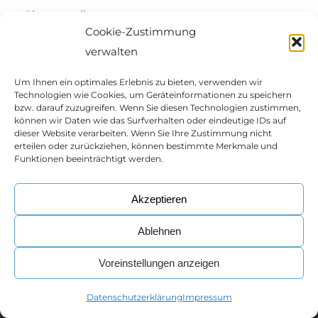
Eintrag teilen
Cookie-Zustimmung
verwalten
Um Ihnen ein optimales Erlebnis zu bieten, verwenden wir
Technologien wie Cookies, um Geräteinformationen zu speichern
bzw. darauf zuzugreifen. Wenn Sie diesen Technologien zustimmen,
können wir Daten wie das Surfverhalten oder eindeutige IDs auf
dieser Website verarbeiten. Wenn Sie Ihre Zustimmung nicht
erteilen oder zurückziehen, können bestimmte Merkmale und
Funktionen beeinträchtigt werden.
© Copyright -
Network IP Austria
Akzeptieren
Impressum
|
Datenschutzerklärung
Webdesign aus Wien von
Ameisenhaufen.at
Ablehnen
Voreinstellungen anzeigen
Datenschutzerklärung
Impressum