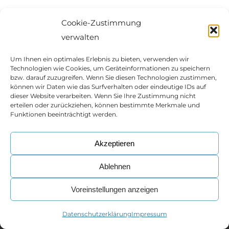
Cookie-Zustimmung
Eintrag teilen
verwalten
Um Ihnen ein optimales Erlebnis zu bieten, verwenden wir
Technologien wie Cookies, um Geräteinformationen zu speichern
bzw. darauf zuzugreifen. Wenn Sie diesen Technologien zustimmen,
können wir Daten wie das Surfverhalten oder eindeutige IDs auf
dieser Website verarbeiten. Wenn Sie Ihre Zustimmung nicht
erteilen oder zurückziehen, können bestimmte Merkmale und
Funktionen beeinträchtigt werden.
Akzeptieren
© Copyright -
Network IP Austria
Ablehnen
Impressum
|
Datenschutzerklärung
Webdesign aus Wien von
Ameisenhaufen.at
Voreinstellungen anzeigen
Datenschutzerklärung
Impressum